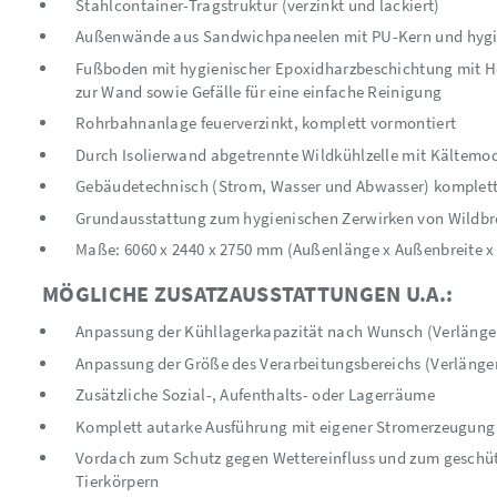
Stahlcontainer-Tragstruktur (verzinkt und lackiert)
Außenwände aus Sandwichpaneelen mit PU-Kern und hygi
Fußboden mit hygienischer Epoxidharzbeschichtung mit 
zur Wand sowie Gefälle für eine einfache Reinigung
Rohrbahnanlage feuerverzinkt, komplett vormontiert
Durch Isolierwand abgetrennte Wildkühlzelle mit Kältemo
Gebäudetechnisch (Strom, Wasser und Abwasser) komplett 
Grundausstattung zum hygienischen Zerwirken von Wildbr
Maße: 6060 x 2440 x 2750 mm (Außenlänge x Außenbreite x
MÖGLICHE ZUSATZAUSSTATTUNGEN U.A.:
Anpassung der Kühllagerkapazität nach Wunsch (Verlänge
Anpassung der Größe des Verarbeitungsbereichs (Verlänge
Zusätzliche Sozial-, Aufenthalts- oder Lagerräume
Komplett autarke Ausführung mit eigener Stromerzeugun
Vordach zum Schutz gegen Wettereinfluss und zum geschüt
Tierkörpern