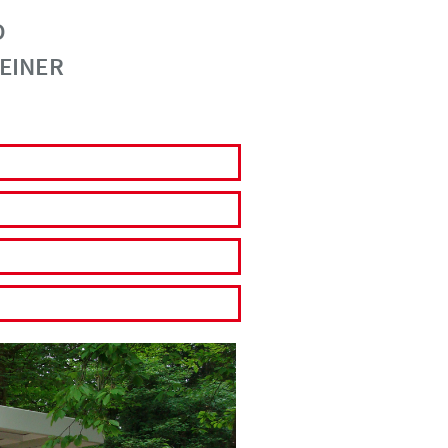
D
EINER