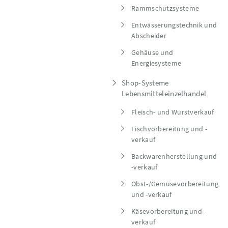
Rammschutzsysteme
Entwässerungstechnik und
Abscheider
Gehäuse und
Energiesysteme
Shop-Systeme
Lebensmitteleinzelhandel
Fleisch- und Wurstverkauf
Fischvorbereitung und -
verkauf
Backwarenherstellung und
-verkauf
Obst-/Gemüsevorbereitung
und -verkauf
Käsevorbereitung und-
verkauf