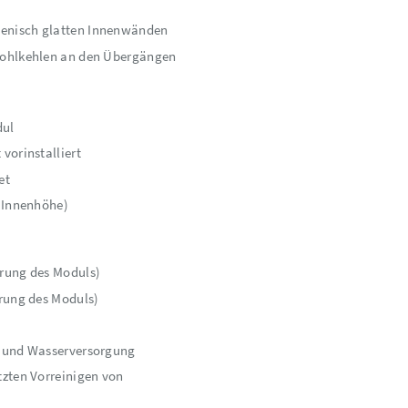
enisch glatten Innenwänden
Hohlkehlen an den Übergängen
dul
vorinstalliert
et
 Innenhöhe)
rung des Moduls)
rung des Moduls)
g und Wasserversorgung
zten Vorreinigen von