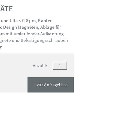
RÄTE
auheit Ra < 0,8 µm, Kanten
ic Design Magneten, Ablage für
7 mm mit umlaufender Aufkantung
agnete und Befestigungsschrauben
en
Anzahl:
+ zur Anfrageliste