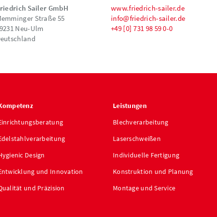
riedrich Sailer GmbH
www.friedrich-sailer.de
emminger Straße 55
info@friedrich-sailer.de
9231 Neu-Ulm
+49 [0] 731 98 59 0-0
eutschland
Kompetenz
Leistungen
Einrichtungsberatung
Blechverarbeitung
Edelstahlverarbeitung
Laserschweißen
Hygienic Design
Individuelle Fertigung
Entwicklung und Innovation
Konstruktion und Planung
Qualität und Präzision
Montage und Service