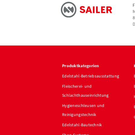
F
M
8
D
Produktkategorien
Edelstahl-Betriebsausstattung
Fleischerei- und
Schlachthauseinrichtung
Hygieneschleusen und
Reinigungstechnik
Edelstahl-Bautechnik
Shop-Systeme